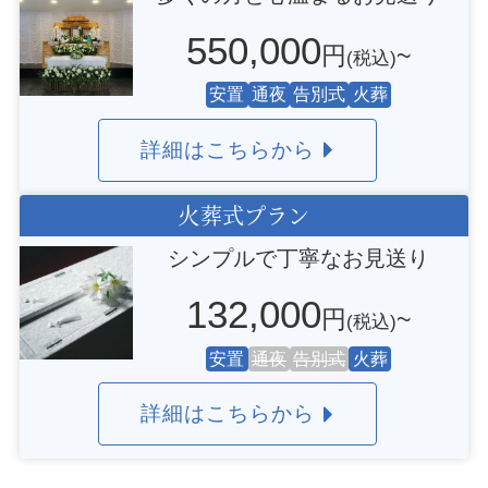
550,000
円
~
(税込)
安置
通夜
告別式
火葬
詳細はこちらから
火葬式プラン
シンプルで丁寧なお見送り
132,000
円
~
(税込)
安置
通夜
告別式
火葬
詳細はこちらから