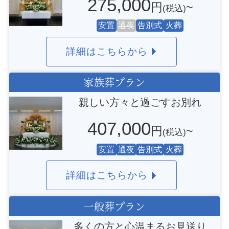
275,000
円
~
(税込)
安置
通夜
告別式
火葬
詳細はこちらから
家族葬プラン
親しい方々と過ごすお別れ
407,000
円
~
(税込)
安置
通夜
告別式
火葬
詳細はこちらから
一般葬プラン
多くの方と心温まるお見送り