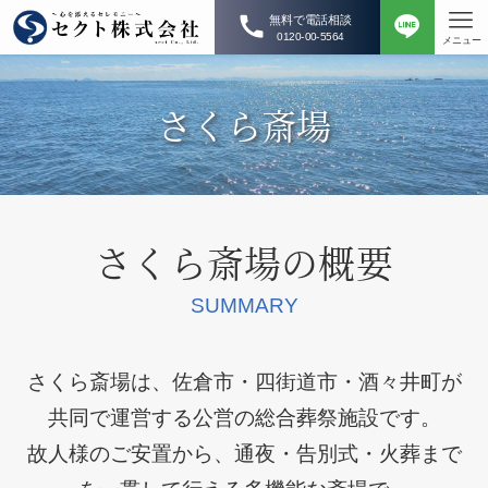
無料で電話相談
0120-00-5564
メニュー
さくら斎場
さくら斎場の概要
SUMMARY
さくら斎場は、佐倉市・四街道市・酒々井町が
共同で運営する公営の総合葬祭施設です。
故人様のご安置から、通夜・告別式・火葬まで