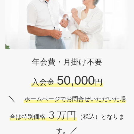
年会費・月掛け不要
50,000
入会金
円
＼
ホームページでお問合せいただいた場
３万円
合は特別価格
（税込）となりま
。／
す