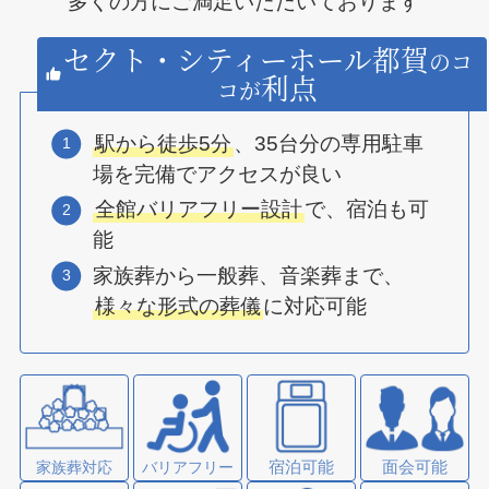
多くの方にご満足いただいております
セクト・シティーホール都賀
のコ
利点
コが
駅から徒歩5分
、35台分の専用駐車
場を完備でアクセスが良い
全館バリアフリー設計
で、宿泊も可
能
家族葬から一般葬、音楽葬まで、
様々な形式の葬儀
に対応可能
宿泊可能
面会可能
家族葬対応
バリアフリー