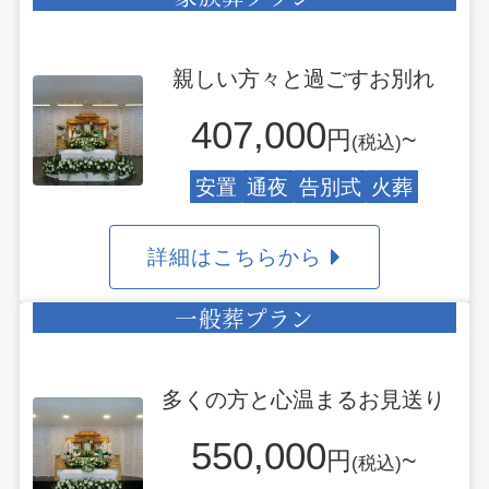
親しい方々と過ごすお別れ
407,000
円
~
(税込)
安置
通夜
告別式
火葬
詳細はこちらから
一般葬プラン
多くの方と心温まるお見送り
550,000
円
~
(税込)