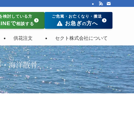
を検討している方
ご危篤・お亡くなり・搬送
INEで
お急ぎ
方へ
相談する
の
供花注文
セクト株式会社について
葬・海洋散骨